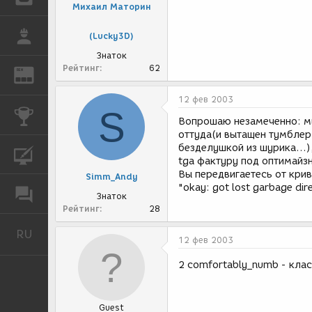
Михаил Маторин
РАБОТА
(Lucky3D)
Знаток
Рейтинг
62
REN
ЖУРНАЛ
12 фев 2003
S
КОНКУРСЫ
Вопрошаю незамеченно: мы
оттуда(и вытащен тумблер 
безделушкой из шурика...)
КУРСЫ
tga фактуру под оптимайз
Вы передвигаетесь от крив
Simm_Andy
"okay: got lost garbage dir
ФОРУМ
Знаток
Рейтинг
28
RU
Русский
12 фев 2003
2 comfortably_numb - кла
Guest