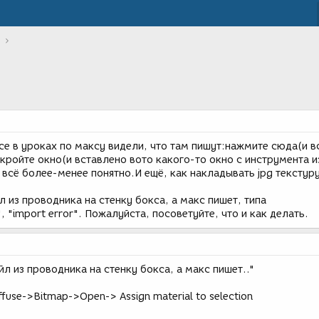
се в уроках по максу видели, что там пишут:нажмите сюда(и в
ткройте окно(и вставлено вото какого-то окно с инструмента и
ь всё более-менее понятно.И ещё, как накладывать jpg текстуру
 из проводника на стенку бокса, а макс пишет, типа
es ", "import error". Пожалуйста, посоветуйте, что и как делать.
л из проводника на стенку бокса, а макс пишет.."
ffuse->Bitmap->Open-> Assign material to selection