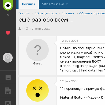
Forums
What's new
Forums
3D редакторы
3ds max
Общие вопросы
ещё раз обо всём...
А
Д
-
12 фев 2003
в
а
т
т
о
а
12 фев 2003
р
с
т
о
Объясняю популярно: вы в
е
з
кнопочка из макса), или о
м
д
макса...), надеюсь, тепер
Гость
ы
а
сегментированный BOX?
Guest
н
Я переношу на прямую файл
и
"error: can't find data fil
я
ГАЛЕРЕЯ
12 фев 2003
"Я переношу на прямую фай
ПУБЛИКАЦИИ
Material Editor->Maps-> Di
БЛОГИ