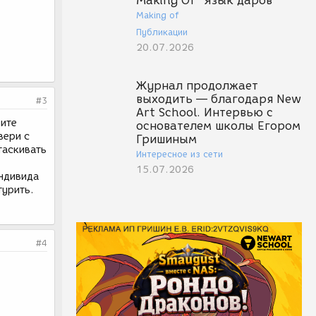
Making Of "Язык даров"
Making of
Публикации
20.07.2026
Журнал продолжает
выходить — благодаря New
#3
Art School. Интервью с
ните
основателем школы Егором
вери с
Гришиным
таскивать
Интересное из сети
15.07.2026
индивида
турить.
#4