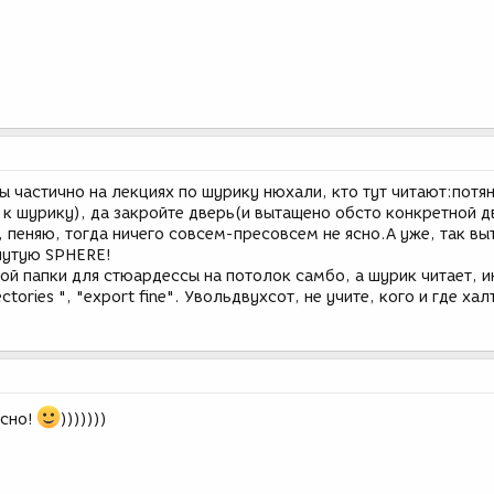
 частично на лекциях по шурику нюхали, кто тут читают:потя
к шурику), да закройте дверь(и вытащено обсто конкретной д
, пеняю, тогда ничего совсем-пресовсем не ясно.А уже, так вы
нутую SPHERE!
ой папки для стюардессы на потолок самбо, а шурик читает, 
ectories ", "export fine". Увольдвухсот, не учите, кого и где хал
ссно!
)))))))