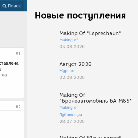
Поиск
Новые поступления
Making Of "Leprechaun"
Making of
03.08.2026
#1
ставлена
Август 2026
з
Журнал
 на
02.08.2026
Making Of
"Бронеавтомобиль БА-М85"
#2
Making of
Публикации
28.07.2026