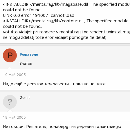
<INSTALLDIR>/mentalray/lib/mayabase.dll, The specified modu
could not be found.
LINK 0.0 error 191007: cannot load
<INSTALLDIR>/mentalray/lib/contour.dll, The specified module
could not be found.
vot 4to vidajet pri rendere v mental ray i ne renderit uninstal ma
ne mogu zdelatj toze eror vidajet pomogite 4e delatj
Р
Решатель
Знаток
19 май 2005
Надо ещё с десяток тем завести - пока не пошлют.
Guest
19 май 2005
Не говори, Решатель, понаберут из деревни талантливую