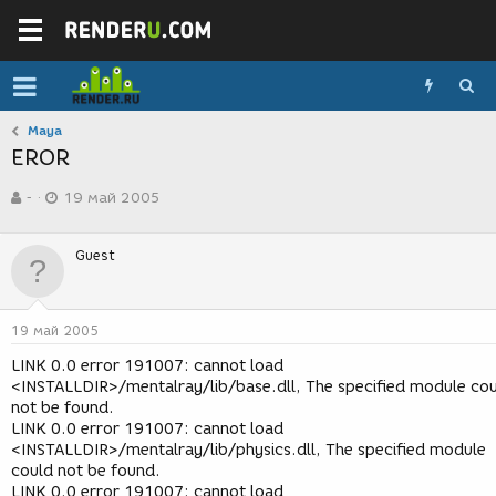
Maya
EROR
А
Д
-
19 май 2005
в
а
т
т
о
а
Guest
р
с
т
о
е
з
м
д
19 май 2005
ы
а
н
LINK 0.0 error 191007: cannot load
и
<INSTALLDIR>/mentalray/lib/base.dll, The specified module co
я
not be found.
LINK 0.0 error 191007: cannot load
<INSTALLDIR>/mentalray/lib/physics.dll, The specified module
could not be found.
LINK 0.0 error 191007: cannot load