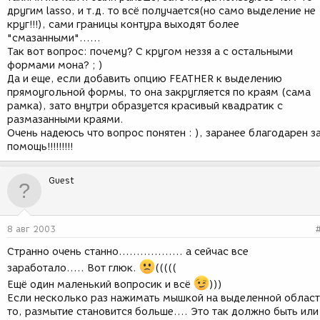
другим lasso, и т.д. то всё получается(но само выделение не
круг!!!), сами границы контура выходят более
"смазанными"......
Так вот вопрос: почему? С кругом неззя а с остальными
формами мона? ; )
Да и еще, если добавить опцию FEATHER к выделению
прямоугольной формы, то она закругляется по краям (сама
рамка), зато внутри образуется красивый квадратик с
размазанными краями.
Очень надеюсь что вопрос понятен : ), заранее благодарен з
помощь!!!!!!!!!
Guest
8 авг 2003
Странно очень станно.................. а сейчас все
заработало..... Вот глюк.
(((((
Ещё один маленький вопросик и всё
)))
Если несколько раз нажимать мышкой на выделенной облас
то, размытие становится больше.... Это так должно быть или