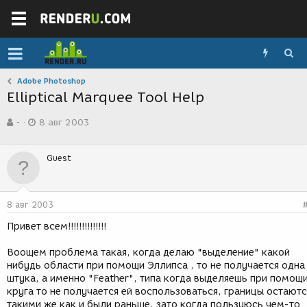
Adobe Photoshop
Elliptical Marquee Tool Help
А
Д
-
8 авг 2003
в
а
т
т
о
а
Guest
р
с
т
о
е
з
м
д
8 авг 2003
ы
а
н
Привет всем!!!!!!!!!!!!!!
и
я
Воощем проблема такая, когда делаю "выделение" какой
нибудь области при помощи Эллипса , то не получается одна
штука, а именно "Feather", типа когда выделяешь при помощ
круга то не получается ей воспользоваться, границы остаютс
такими же как и были раньше, зато когда пользуюсь чем-то