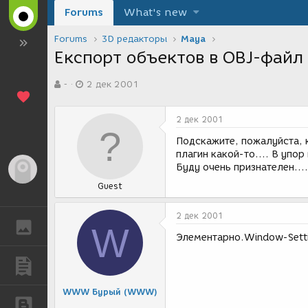
Forums
What's new
Forums
3D редакторы
Maya
Експорт объектов в OBJ-файл
А
Д
-
2 дек 2001
в
а
т
т
о
а
2 дек 2001
р
с
т
о
Подскажите, пожалуйста, 
е
з
плагин какой-то.... В упор
м
д
Буду очень признателен....
Гость
ы
а
Guest
н
и
я
2 дек 2001
ГАЛЕРЕЯ
W
Элементарно.Window-Setti
ПУБЛИКАЦИИ
WWW Бурый (WWW)
БЛОГИ