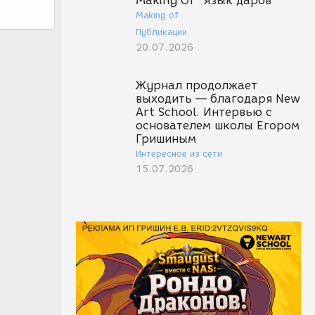
Making Of "Язык даров"
Making of
Публикации
20.07.2026
Журнал продолжает
выходить — благодаря New
Art School. Интервью с
основателем школы Егором
Гришиным
Интересное из сети
15.07.2026