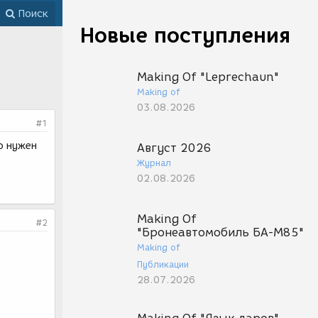
Поиск
Новые поступления
Making Of "Leprechaun"
Making of
03.08.2026
#1
о нужен
Август 2026
Журнал
02.08.2026
Making Of
#2
"Бронеавтомобиль БА-М85"
Making of
Публикации
28.07.2026