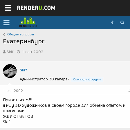
Общие вопросы
Екатеринбург.
А
Д
Skif
1 сен 2002
в
а
т
т
о
а
р
с
Skif
т
о
Администратор 3D галереи
е
з
Команда форума
м
д
ы
а
1 сен 2002
н
Привет всем!!!
и
я ищу 3D художников в своём городе для обмена опытом и
я
плагинами!
ЖДУ ОТВЕТОВ!
Skif.