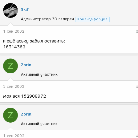
Skif
Администратор 3D галереи
Команда форума
1 сен 2002
и ещё аську забыл оставить:
16314362
Z
Zorin
Активный участник
2 сен 2002
моя ася 152908972
Z
Zorin
Активный участник
1 сен 2002