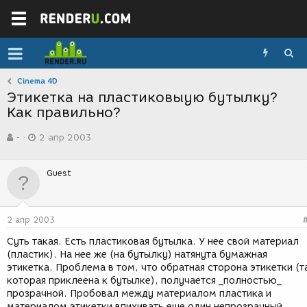
Cinema 4D
Этикетка на пластиковыую бутылку?
Как правильно?
А
Д
-
2 апр 2003
в
а
т
т
о
а
Guest
р
с
т
о
е
з
м
д
2 апр 2003
ы
а
н
Суть такая. Есть пластиковая бутылка. У нее свой материал
и
(пластик). На нее же (на бутылку) натянута бумажная
я
этикетка. Проблема в том, что обратная сторона этикетки (т
которая приклеена к бутылке), получается _полностью_
прозрачной. Пробовал между материалом пластика и
материалом этикетки впихивать еще один непрозрачный