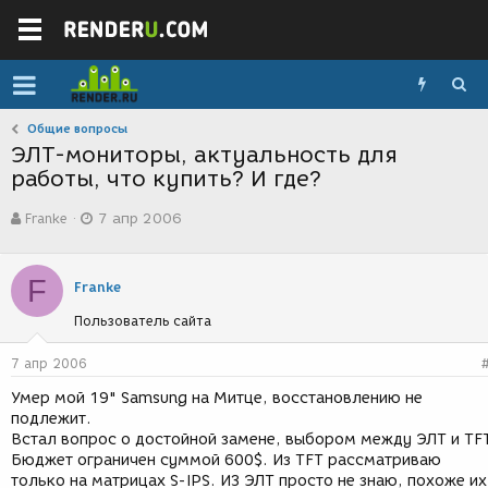
Общие вопросы
ЭЛТ-мониторы, актуальность для
работы, что купить? И где?
А
Д
Franke
7 апр 2006
в
а
т
т
о
а
F
р
с
Franke
т
о
Пользователь сайта
е
з
м
д
ы
а
7 апр 2006
н
Умер мой 19" Samsung на Митце, восстановлению не
и
подлежит.
я
Встал вопрос о достойной замене, выбором между ЭЛТ и TF
Бюджет ограничен суммой 600$. Из TFT рассматриваю
только на матрицах S-IPS. ИЗ ЭЛТ просто не знаю, похоже их