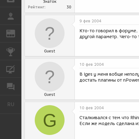
Знаток
Рейтинг
30
РАБОТА
9 фев 2004
Кто-то говорил в форуме, 
REN
ЖУРНАЛ
другой параметр. Чего-то т
КОНКУРСЫ
Guest
10 фев 2004
КУРСЫ
В Iges у меня вобще непол
достать плагины от nPower
ФОРУМ
Guest
RU
Русский
10 фев 2004
G
Сталкивался с тем что Rhi
Если же модель сделана из