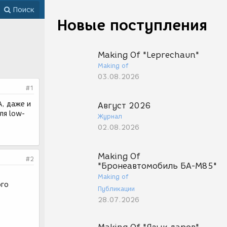
Поиск
Новые поступления
Making Of "Leprechaun"
Making of
03.08.2026
#1
, даже и
Август 2026
ля low-
Журнал
02.08.2026
Making Of
#2
"Бронеавтомобиль БА-М85"
Making of
ого
Публикации
28.07.2026