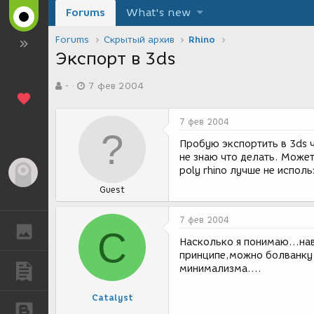
Forums
What's new
Forums
Скрытый архив
Rhino
Экспорт в 3ds
А
Д
-
7 фев 2004
в
а
т
т
о
а
7 фев 2004
р
с
т
о
Пробую экспортить в 3ds 
е
з
не знаю что делать. Может
м
д
poly rhino лучше не испол
Гость
ы
а
Guest
н
и
я
7 фев 2004
ГАЛЕРЕЯ
C
Насколько я понимаю...нав
принципе,можно болванку 
минимализма....
ПУБЛИКАЦИИ
Catalyst
БЛОГИ