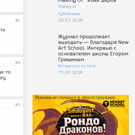
Making Of "Язык даров"
Making of
Публикации
20.07.2026
#3
-то
Журнал продолжает
выходить — благодаря New
Art School. Интервью с
основателем школы Егором
Гришиным
#4
Интересное из сети
де-то
15.07.2026
огу.
#5