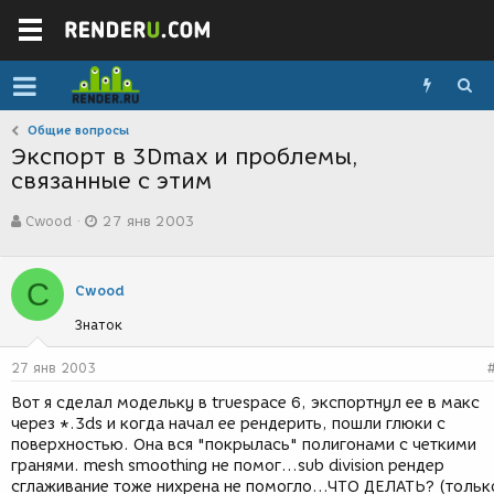
Общие вопросы
Экспорт в 3Dmax и проблемы,
связанные с этим
А
Д
Cwood
27 янв 2003
в
а
т
т
о
а
C
р
с
Cwood
т
о
Знаток
е
з
м
д
ы
а
27 янв 2003
н
Вот я сделал модельку в truespace 6, экспортнул ее в макс
и
через *.3ds и когда начал ее рендерить, пошли глюки с
я
поверхностью. Она вся "покрылась" полигонами с четкими
гранями. mesh smoothing не помог...sub division рендер
сглаживание тоже нихрена не помогло...ЧТО ДЕЛАТЬ? (тольк