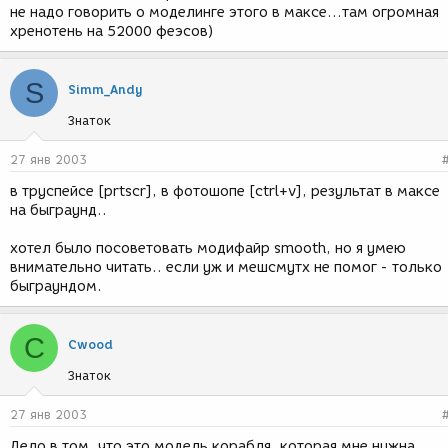
не надо говорить о моделинге этого в максе...там огромная
хренотень на 52000 феэсов)
S
Simm_Andy
Знаток
27 янв 2003
в труспейсе [prtscr], в фотошопе [ctrl+v], результат в максе
на быграунд..
хотел было посоветовать модифайр smooth, но я умею
внимательно читать.. если уж и мешсмутх не помог - только
быграундом.
C
Cwood
Знаток
27 янв 2003
Дело в том, что это модель корабля, которая мне нужна