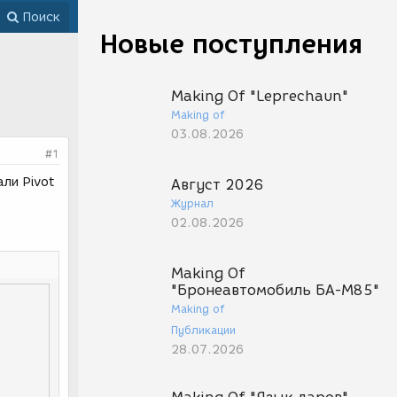
Поиск
Новые поступления
Making Of "Leprechaun"
Making of
03.08.2026
#1
али Pivot
Август 2026
Журнал
02.08.2026
Making Of
"Бронеавтомобиль БА-М85"
Making of
Публикации
28.07.2026