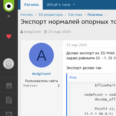
Forums
What's new
Forums
3D редакторы
3ds max
Плагины
Экспорт нормалей опорных т
А
Д
AndyCount
23 мар 2005
в
а
т
т
о
а
23 мар 2005
р
с
A
т
о
Делаю экспорт из 3D MAX. 
е
з
задаю равными (0, -1, 0) (
м
д
Гость
ы
а
Экспорт делаю так:
н
AndyCount
и
Код:
я
Пользователь сайта
ГАЛЕРЕЯ
            AffineParts ap;

Рейтинг
2
	   nodePivot = node->GetNodeTM(0);			

            decomp_affine(nodePivot, &ap); 

ПУБЛИКАЦИИ
            Point3 vi;

	   vi.x = ap.q.x; 

БЛОГИ