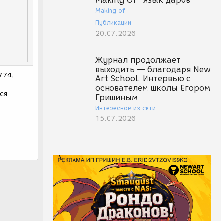
Making Of "Язык даров"
Making of
Публикации
20.07.2026
Журнал продолжает
выходить — благодаря New
774,
Art School. Интервью с
основателем школы Егором
ся
Гришиным
Интересное из сети
15.07.2026