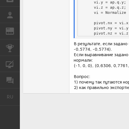
	   vi.y = ap.q.y; 

	   vi.z = ap.q.z; 

	   vi = Normalize (vi);

РАБОТА
	   pivot.nx = vi.x; 

	   pivot.ny = vi.y; 

REN
ЖУРНАЛ
	   pivot.nz = vi.z
В результате, если задано
КОНКУРСЫ
-0,5774, -0,5774).
Если выравнивание задано
нормали:
КУРСЫ
(-1, 0, 0), (0,6306, 0,7761
Вопрос:
ФОРУМ
1) почему так путаются но
2) как правильно экспорт
RU
Русский