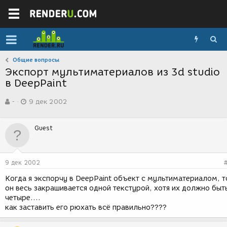
Общие вопросы
Экспорт мультиматериалов из 3d studio
в DeepPaint
А
Д
-
9 дек 2002
в
а
т
т
о
а
Guest
р
с
т
о
е
з
м
д
9 дек 2002
ы
а
н
Когда я экспорчу в DeepPaint объект с мультиматериалом, т
и
он весь закрашивается одной текстурой, хотя их должно быт
я
четыре....
как заставить его рюхать всё правильно????