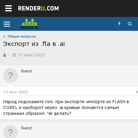
Общие вопросы
Экспорт из .fla в .ai
А
Д
-
15 июл 2003
в
а
т
т
о
а
Guest
р
с
т
о
е
з
м
д
15 июл 2003
ы
а
н
Народ подскажите плз. при экспорте-импорте из FLASH в
и
COREL и наоборот через .ai кривые ломаются самым
я
странным образом. Чё делать?
Guest