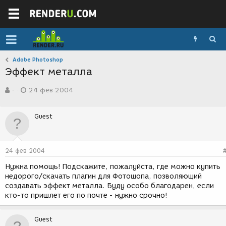
Adobe Photoshop
Эффект металла
А
Д
-
24 фев 2004
в
а
т
т
о
а
Guest
р
с
т
о
е
з
м
д
24 фев 2004
ы
а
н
Нужна помощь! Подскажите, пожалуйста, где можно купить
и
недорого/скачать плагин для Фотошопа, позволяющий
я
создавать эффект металла. Буду особо благодарен, если
кто-то пришлет его по почте - нужно срочно!
Guest