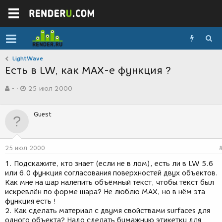
LightWave
Ecть в LW, как MAX-е функция ?
А
Д
-
25 июл 2000
в
а
т
т
о
а
Guest
р
с
т
о
е
з
м
д
25 июл 2000
ы
а
н
1. Подскажите, кто знает (если не в лом), есть ли в LW 5.6
и
или 6.0 функция согласования поверхностей двух объектов.
я
Как мне на шар налепить объёмный текст, чтобы текст был
искревлён по форме шара? Не люблю МАХ, но в нём эта
функция есть !
2. Как сделать материал с двумя свойствами surfaces для
одного объекта? Надо сделать бумажную этикетку для