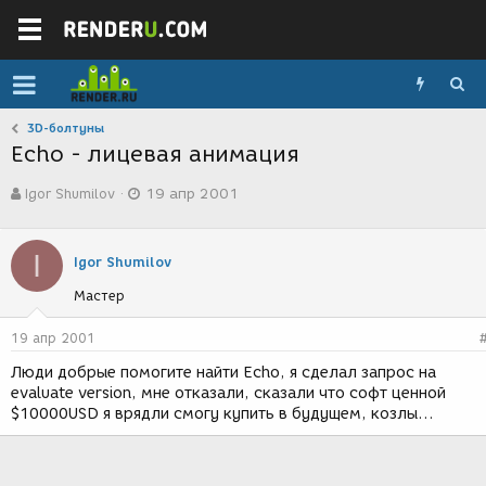
3D-болтуны
Echo - лицевая анимация
А
Д
Igor Shumilov
19 апр 2001
в
а
т
т
о
а
I
р
с
Igor Shumilov
т
о
Мастер
е
з
м
д
ы
а
19 апр 2001
н
Люди добрые помогите найти Echo, я сделал запрос на
и
evaluate version, мне отказали, сказали что софт ценной
я
$10000USD я врядли смогу купить в будущем, козлы...