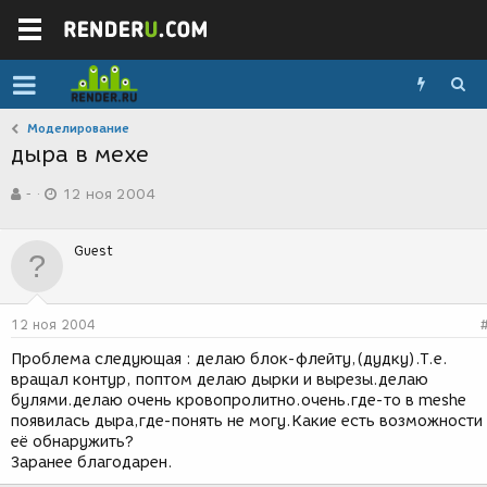
Моделирование
дыра в мехе
А
Д
-
12 ноя 2004
в
а
т
т
о
а
Guest
р
с
т
о
е
з
м
д
12 ноя 2004
ы
а
н
Проблема следующая : делаю блок-флейту,(дудку).Т.е.
и
вращал контур, поптом делаю дырки и вырезы.делаю
я
булями.делаю очень кровопролитно.очень.где-то в meshe
появилась дыра,где-понять не могу.Какие есть возможности
её обнаружить?
Заранее благодарен.