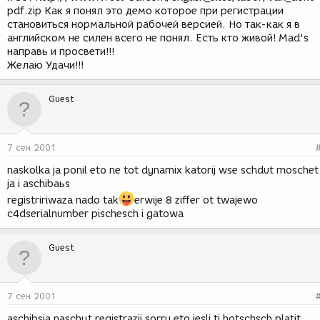
pdf.zip Как я понял это демо которое при регистрации
становиться нормальной рабочей версией. Но так-как я в
английском не силен всего не понял. Есть кто живой! Mad's
направь и просвети!!!
Желаю Удачи!!!
Guest
7 сен 2001
naskolka ja ponil eto ne tot dynamix katorij wse schdut moschet
ja i aschibaьs
registririwaza nado tak
erwije 8 ziffer ot twajewo
c4dserialnumber pischesch i gatowa
Guest
7 сен 2001
aschibsja naschцt registrazii sorry eto jesli ti hotschsch platit