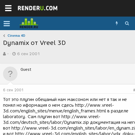
Cinema 4D
Dynamix от Vreel 3D
А
Д
-
6 сен 2001
в
а
т
т
о
а
Guest
р
с
т
о
е
з
м
д
6 сен 2001
ы
а
н
Тот это плугин обещаный нам максоном или нет я так и не
и
понял но иформация о нем сдесь http://www.vreel-
я
3d.com/english_sites/menue/english_frames.html в разделе
laboratory. Сам плугин вот http://www.vreel-
3d.com/deutsch_sites/labor/Dynamix.zip документация на нег
вот http://www.vreel-3d.com/english_sites/labor/en_dynam.z
и вот http://www.vreel-3d.com/english_sites/labor/vdx_doku-