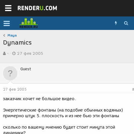
Maya
Dynamics
А
Д
-
27 фев 2005
в
а
т
т
о
а
Guest
р
с
т
о
е
з
м
д
27 фев 2005
ы
а
н
заказчик хочет не большое видео.
и
я
Энергетические фонтаны (на подобие обычных водяных)
примерно штук 5. плоскость и из нее бью эти фонтаны
сколько по вашему мнению будет стоит минута этой
динамики?