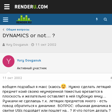
Общие вопросы
DYNAMICS or not... ?
А
Д
Yury Dovganuk
11 окт 2002
в
а
т
т
о
а
Y
р
с
Yury Dovganuk
т
о
Активный участник
е
з
м
д
ы
а
11 окт 2002
н
и
вобщем подзабыл я макс (каюсь
. Нужно сделать летящий
я
предмет коий своею неумеренной тяжестью врезается в
плоскость и желательно оставляет в ней глубокую ямку...
Ручками не сделаешь т.к. летящих предметов много - есть
повод обратиться к динамике. ВОПРОС: обычная динамика в
свитке Utils подойдет или пошлет на.. ? И что потом делать ?