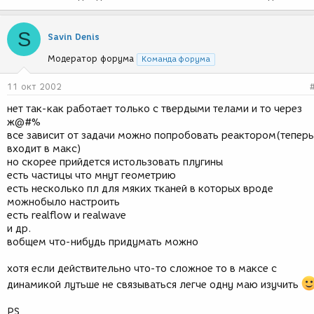
S
Savin Denis
Модератор форума
Команда форума
11 окт 2002
нет так-как работает только с твердыми телами и тo через
ж@#%
все зависит от задачи можно попробовать реактором(теперь
входит в макс)
но скорее прийдется истользовать плугины
есть частицы что мнут геометрию
есть несколько пл для мяких тканей в которых вроде
можнобыло настроить
есть realflow и realwave
и др.
вобщем что-нибудь придумать можно
хотя если действительно что-то сложное то в максе с
динамикой лутьше не связываться легче одну маю изучить
PS