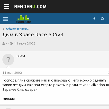
Общие вопросы
Дым в Space Race в Civ3
А
Д
-
11 июн 2002
в
а
т
т
о
а
Guest
р
с
т
о
е
з
м
д
11 июн 2002
ы
а
н
Господа плиз скажите как и с помощью чего можно сделать
и
такой же дым как при старте ракеты в ролике из Civilization III
я
Заранее благодарен
михаил