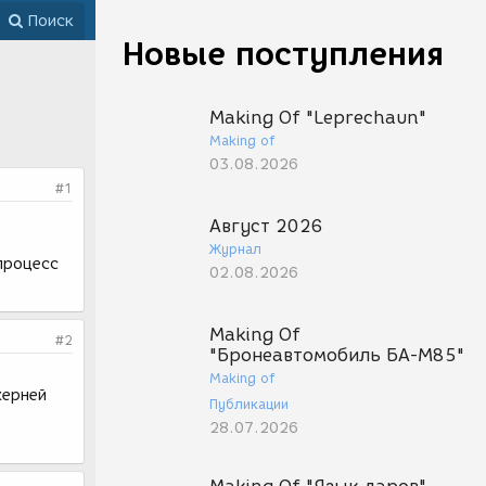
Поиск
Новые поступления
Making Of "Leprechaun"
Making of
03.08.2026
#1
Август 2026
Журнал
процесс
02.08.2026
Making Of
#2
"Бронеавтомобиль БА-М85"
Making of
херней
Публикации
28.07.2026