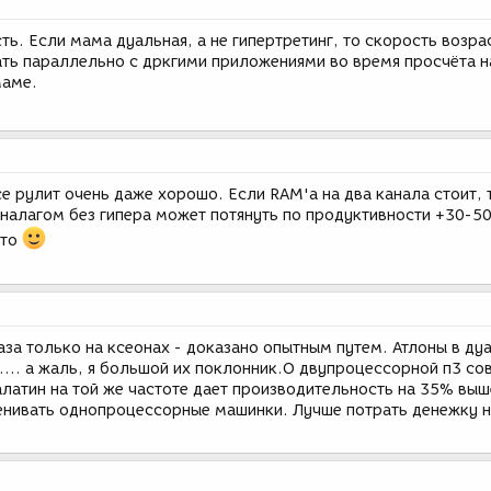
сть. Если мама дуальная, а не гипертретинг, то скорость возра
тать параллельно с дркгими приложениями во время просчёта 
маме.
се рулит очень даже хорошо. Если RAM'a на два канала стоит, 
аналагом без гипера может потянуть по продуктивности +30-5
это
аза только на ксеонах - доказано опытным путем. Атлоны в ду
... а жаль, я большой их поклонник.О двупроцессорной п3 со
алатин на той же частоте дает производительность на 35% выше
енивать однопроцессорные машинки. Лучше потрать денежку 