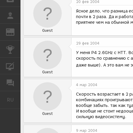
20 фев 2004
Ясное дело, что разница е
РАБОТА
почти в 2 раза. Да и рабо
приятнее чем на обычной 
Guest
REN
ЖУРНАЛ
29 фев 2004
КОНКУРСЫ
У меня P4 2.6GHz c HTT. В
скорость по сравнению с 
даже выше). А это вам не 
КУРСЫ
Guest
ФОРУМ
4 мар 2004
Скорость возрастает в 2 р
RU
Русский
комбинациях проигрывают.
вообще забыть. так как ту
И вообще не стоит недооц
Guest
сильную видеосистему.
9 мар 2004