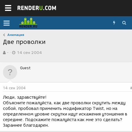
Анимация
Две проволки
А
Д
-
14 сен 2004
в
а
т
т
о
а
Guest
р
с
т
о
е
з
м
д
14 сен 2004
ы
а
н
Люди, здравствуйте!
и
Объясните пожалуйста, как две проволки скрутить между
я
собой, пробовал применить модификатор Twist, но на
определенном уровне скрутки идут искажения утоншения в
середине. Подскажите пожалуйста как мне это сделать?
Зараннее благодарен.