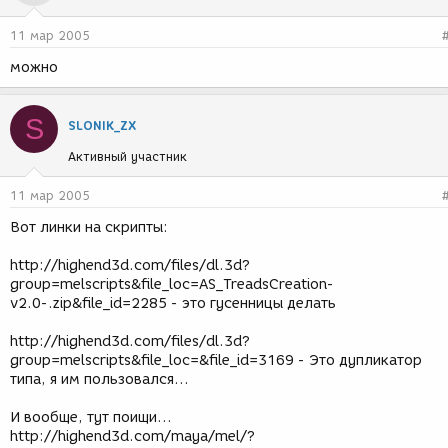
11 мар 2005
можно
S
SLONIK_ZX
Активный участник
11 мар 2005
Вот линки на скрипты:
http://highend3d.com/files/dl.3d?
group=melscripts&file_loc=AS_TreadsCreation-
v2.0-.zip&file_id=2285 - это гусенницы делать
http://highend3d.com/files/dl.3d?
group=melscripts&file_loc=&file_id=3169 - Это дупликатор
типа, я им пользовался...
И вообще, тут поищи...
http://highend3d.com/maya/mel/?