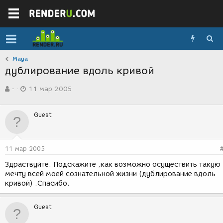
Maya
дублирование вдоль кривой
А
Д
-
11 мар 2005
в
а
т
т
о
а
Guest
р
с
т
о
е
з
м
д
11 мар 2005
ы
а
н
Здраствуйте. Подскажите ,как возможно осуществить такую
и
мечту всей моей сознательной жизни (дублирование вдоль
я
кривой) .Спасибо.
Guest