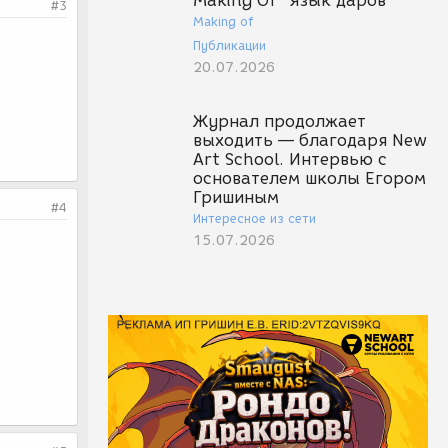
Making Of "Язык даров"
#3
Making of
Публикации
20.07.2026
Журнал продолжает
выходить — благодаря New
Art School. Интервью с
основателем школы Егором
Гришиным
#4
Интересное из сети
15.07.2026