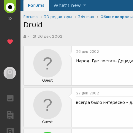
Forums
What's new
Forums
3D редакторы
3ds max
Общие вопросы
Druid
А
Д
-
26 дек 2002
в
а
т
т
о
а
26 дек 2002
р
с
т
о
Народ! Где лостать Друида! З
е
з
м
д
Гость
ы
а
Guest
н
и
я
27 дек 2002
ГАЛЕРЕЯ
всегда было интересно - 
ПУБЛИКАЦИИ
Guest
БЛОГИ