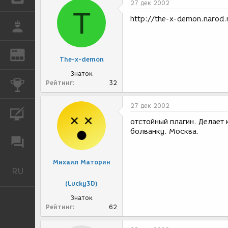
27 дек 2002
T
http://the-x-demon.narod.
РАБОТА
REN
ЖУРНАЛ
The-x-demon
Знаток
Рейтинг
32
КОНКУРСЫ
27 дек 2002
КУРСЫ
отстойный плагин. Делает 
болванку. Москва.
ФОРУМ
Михаил Маторин
RU
Русский
(Lucky3D)
Знаток
Рейтинг
62