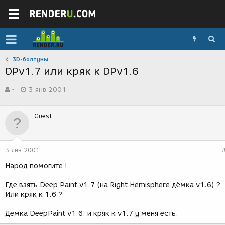
3D-болтуны
DPv1.7 или кряк к DPv1.6
А
Д
-
3 янв 2001
в
а
т
т
о
а
Guest
р
с
т
о
е
з
м
д
3 янв 2001
ы
а
н
Народ помогите !
и
я
Где взять Deep Paint v1.7 (на Right Hemisphere дёмка v1.6) ?
Или кряк к 1.6 ?
Дёмка DeepPaint v1.6. и кряк к v1.7 у меня есть.