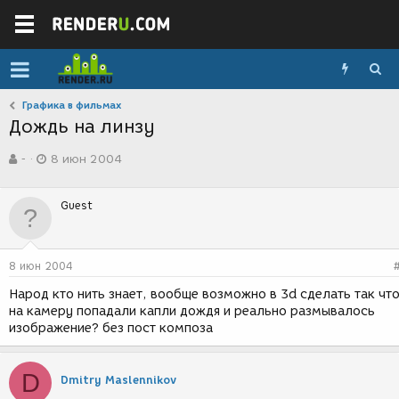
Графика в фильмах
Дождь на линзу
А
Д
-
8 июн 2004
в
а
т
т
о
а
Guest
р
с
т
о
е
з
м
д
8 июн 2004
ы
а
н
Народ кто нить знает, вообще возможно в 3d сделать так чт
и
на камеру попадали капли дождя и реально размывалось
я
изображение? без пост композа
D
Dmitry Maslennikov