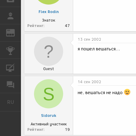
Flex Rodin
РАБОТА
Знаток
Рейтинг
47
REN
ЖУРНАЛ
13 сен 2002
я пошел вешаться...
КОНКУРСЫ
КУРСЫ
Guest
14 сен 2002
ФОРУМ
S
не, вешаться не надо
RU
Русский
Sidoruk
Активный участник
Рейтинг
19