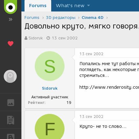
Forums
What's new
Forums
3D редакторы
Cinema 4D
Довольно круто, мягко говоря.
А
Д
Sidoruk
13 сен 2002
в
а
т
т
о
а
13 сен 2002
р
с
S
т
о
Попались мне тут работы н
е
з
поглядеть, как некоторые 
м
д
стремиться...
Гость
ы
а
н
http://www.renderosity.co
Sidoruk
и
я
Активный участник
ГАЛЕРЕЯ
Рейтинг
19
13 сен 2002
ПУБЛИКАЦИИ
F
Круто- не то слово...
БЛОГИ