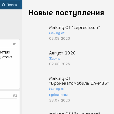
Поиск
Новые поступления
Making Of "Leprechaun"
Making of
03.08.2026
#1
оветую
Август 2026
у стоит
Журнал
02.08.2026
Making Of
"Бронеавтомобиль БА-М85"
Making of
Публикации
#2
28.07.2026