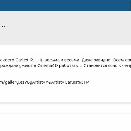
...
екоего Carles_P... Ну весьма и весьма. Даже завидно. Всем с
граждане умеют в Cinema4D работать... Становится ясно к чем
m/gallery.ez?ByArtist=Y&Artist=Carles%5FP