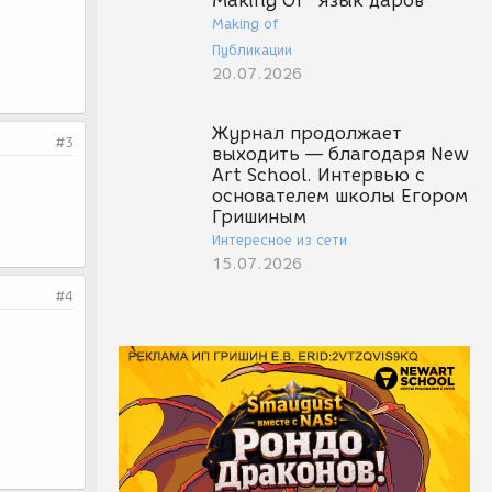
Making Of "Язык даров"
Making of
Публикации
20.07.2026
Журнал продолжает
#3
выходить — благодаря New
Art School. Интервью с
основателем школы Егором
Гришиным
Интересное из сети
15.07.2026
#4