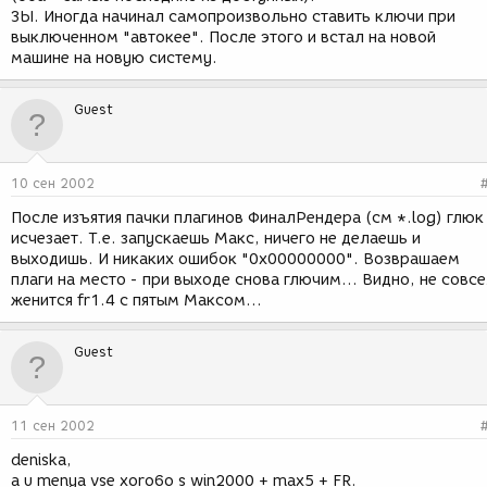
ЗЫ. Иногда начинал самопроизвольно ставить ключи при
выключенном "автокее". После этого и встал на новой
машине на новую систему.
Guest
10 сен 2002
После изъятия пачки плагинов ФиналРендера (см *.log) глюк
исчезает. Т.е. запускаешь Макс, ничего не делаешь и
выходишь. И никаких ошибок "0x00000000". Возврашаем
плаги на место - при выходе снова глючим... Видно, не совс
женится fr1.4 с пятым Максом...
Guest
11 сен 2002
deniska,
a u menya vse xoro6o s win2000 + max5 + FR.