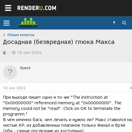
Общие вопросы
Досадная (безвредная) глюка Макса
А
Д
-
10 сен 2002
в
а
т
т
о
а
Guest
р
с
т
о
е
з
м
д
10 сен 2002
ы
а
н
При выходе пишет одно и то-же "The instruction at
и
"0x00000000" referenced memory at "0x00000000". The
я
memory could not be "read". Click on OK to terminate the
programm."
В чём именно бага, чем лечить и нужно ли? Макс ставился на
чистые ХР, из добавленных плагинов только Финал и Врэй
(оба - самые последние из доступных).