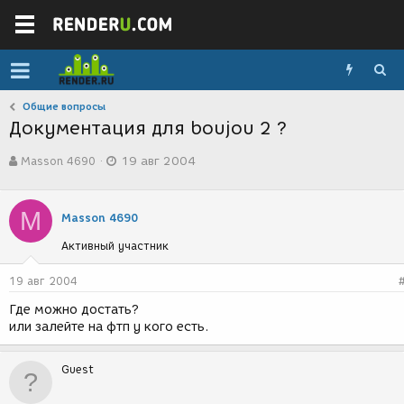
Общие вопросы
Документация для boujou 2 ?
А
Д
Masson 4690
19 авг 2004
в
а
т
т
о
а
M
р
с
Masson 4690
т
о
Активный участник
е
з
м
д
ы
а
19 авг 2004
н
Где можно достать?
и
или залейте на фтп у кого есть.
я
Guest