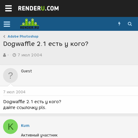
Adobe Photoshop
Dogwaffle 2.1 есть у кого?
А
Д
-
7 июл 2004
в
а
т
т
о
а
Guest
р
с
т
о
е
з
м
д
7 июл 2004
ы
а
н
Dogwaffle 2.1 есть у кого?
и
дайте ссылочку pls.
я
K
Kum
Активный участник