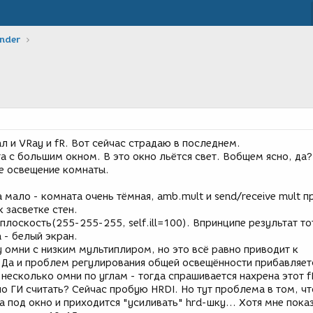
ender
 и VRay и fR. Вот сейчас страдаю в последнем.
а с большим окном. В это окно льётся свет. Вобщем ясно, да?
е освещение комнаты.
мало - комната очень тёмная, amb.mult и send/receive mult п
к засветке стен.
плоскость(255-255-255, self.ill=100). Впринципе результат то
 - белый экран.
 омни с низким мультиплиром, но это всё равно приводит к
. Да и проблем регулирования общей освещённости прибавляет
несколько омни по углам - тогда спрашивается нахрена этот f
о ГИ считать? Сейчас пробую HRDI. Но тут проблема в том, чт
 под окно и приходится "усиливать" hrd-шку... Хотя мне пока