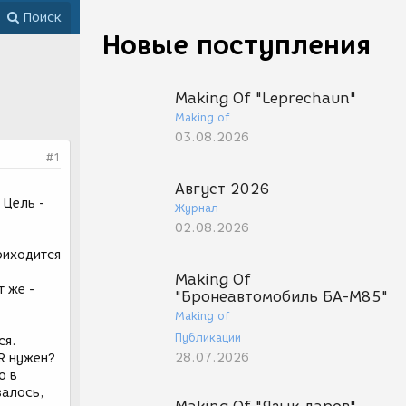
Поиск
Новые поступления
Making Of "Leprechaun"
Making of
03.08.2026
#1
Август 2026
 Цель -
Журнал
02.08.2026
риходится
Making Of
т же -
"Бронеавтомобиль БА-М85"
Making of
Публикации
ся.
28.07.2026
R нужен?
о в
залось,