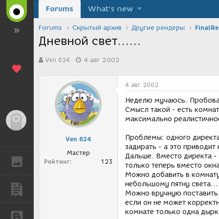
Forums
What's new
Forums
Скрытый архив
Другие рендеры
FinalR
Дневной свет......
А
Д
Ven 624
4 авг 2002
в
а
т
т
о
а
4 авг 2002
р
с
т
о
Неделю мучаюсь. Пробовал
е
з
Смысл такой - есть комнат
м
д
максимально реалистично
Гость
ы
а
н
Проблемы: одного директа 
Ven 624
и
задирать - а это приводит 
я
Мастер
Дальше. Вместо директа - 
ГАЛЕРЕЯ
Рейтинг
123
только теперь вместо окна
Можно добавить в комнату
небольшому пятну света..
ПУБЛИКАЦИИ
Можно вручную поставить 
если он не может корректн
комнате только одна дырка
БЛОГИ