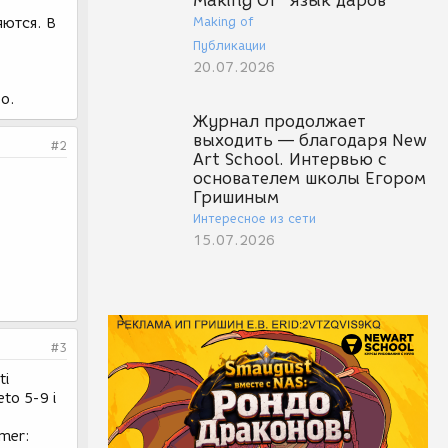
Making Of "Язык даров"
Making of
яются. В
Публикации
20.07.2026
о.
Журнал продолжает
выходить — благодаря New
#2
Art School. Интервью с
основателем школы Егором
Гришиным
Интересное из сети
15.07.2026
#3
ti
eto 5-9 i
imer: