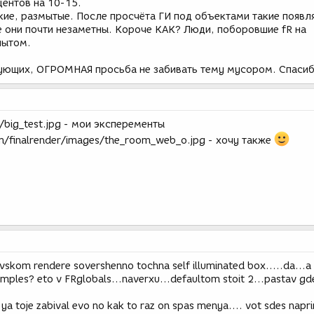
центов на 10-15.
кие, размытые. После просчёта ГИ под объектами такие появл
 они почти незаметны. Короче КАК? Люди, поборовшие fR на
пытом.
дующих, ОГРОМНАЯ просьба не забивать тему мусором. Спасиб
big_test.jpg - мои эксперементы
m/finalrender/images/the_room_web_o.jpg - хочу также
vskom rendere sovershenno tochna self illuminated box.....da...a 
amples? eto v FRglobals...naverxu...defaultom stoit 2...pastav gd
.ya toje zabival evo no kak to raz on spas menya.... vot sdes napr