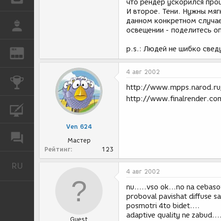
что рендер ускорился про
И второе. Тени. Нужны мяг
данном конкретном случае
РАБОТА
освещении - поделитесь о
p.s.: Людей не шибко све
REN
ЖУРНАЛ
4 авг 2002
КОНКУРСЫ
http://www.mpps.narod.ru/
http://www.finalrender.co
КУРСЫ
Ven 624
ФОРУМ
Мастер
Рейтинг
123
RU
Русский
4 авг 2002
nu.....vso ok...no na cebaso
proboval pavishat diffuse s
posmotri 4to bidet....
adaptive quality ne zabud...
Guest