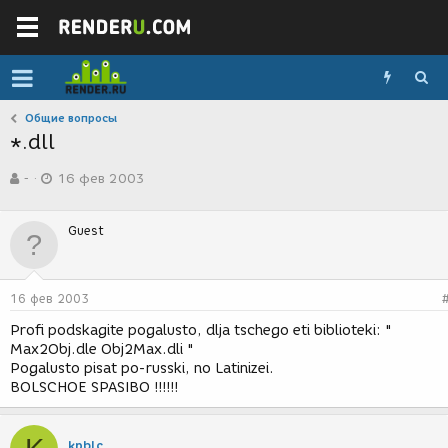
Общие вопросы
*.dll
А
Д
-
16 фев 2003
в
а
т
т
о
а
Guest
р
с
т
о
е
з
м
д
16 фев 2003
ы
а
н
Profi podskagite pogalusto, dlja tschego eti biblioteki: "
и
Max2Obj.dle Obj2Max.dli "
я
Pogalusto pisat po-russki, no Latinizei.
BOLSCHOE SPASIBO !!!!!!
kpblc