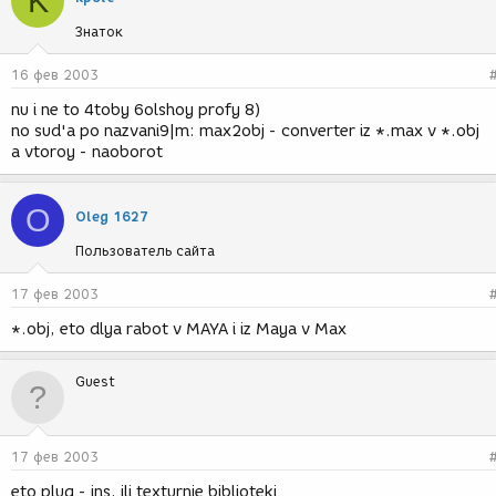
K
Знаток
16 фев 2003
nu i ne to 4toby 6olshoy profy 8)
no sud'a po nazvani9|m: max2obj - converter iz *.max v *.obj
a vtoroy - naoborot
O
Oleg 1627
Пользователь сайта
17 фев 2003
*.obj, eto dlya rabot v MAYA i iz Maya v Max
Guest
17 фев 2003
eto plug - ins, ili texturnie biblioteki