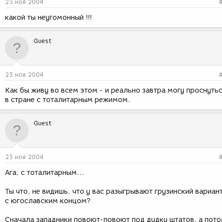
23 ноя 2004
какой ты неугомонный !!!
Guest
23 ноя 2004
Как бы живу во всем этом - и реально завтра могу проснуть
в стране с тоталитарным режимом.
Guest
23 ноя 2004
Ага, с тоталитарным...
Ты что, не видишь, что у вас разыгрывают грузинский вариан
с югославским концом?
Сначала западники повоют-повоют под дудку штатов, а пот