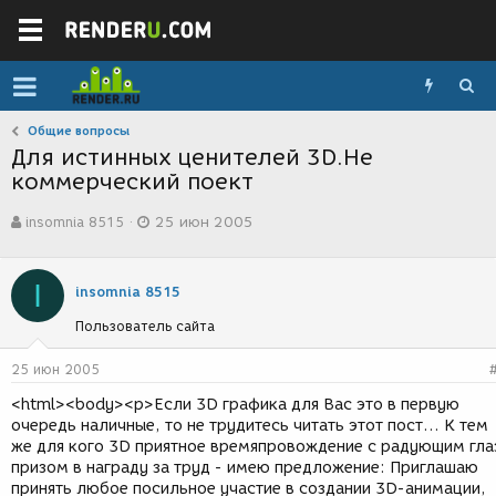
Общие вопросы
Для истинных ценителей 3D.Не
коммерческий поект
А
Д
insomnia 8515
25 июн 2005
в
а
т
т
о
а
I
р
с
insomnia 8515
т
о
Пользователь сайта
е
з
м
д
ы
а
25 июн 2005
н
<html><body><p>Если 3D графика для Вас это в первую
и
очередь наличные, то не трудитесь читать этот пост... К тем
я
же для кого 3D приятное времяпровождение с радующим гла
призом в награду за труд - имею предложение: Приглашаю
принять любое посильное участие в создании 3D-анимации,