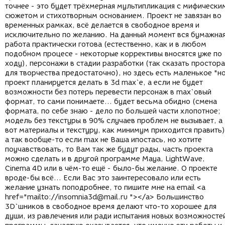
точнее - это будет трёхмерная мультипликация с мифически
сюжетом и стихотворным основанием. Проект не завязан во
временных рамках, всё делается в свободное время и
исключительно по желанию. На данный момент вся бумажна
работа практически готова (естественно, как и в любом
подобном процесе - некоторые коррективы вносятся уже по
ходу), персонажи в стадии разработки (так сказать простора
для творчества предостаточно), но здесь есть маленькое "н
проект планируется делать в 3d max`е, а если не будет
возможности без потерь перевести персонаж в max`овый
формат, то сами понимаете... будет весьма обидно (смена
формата, по себе знаю - дело по большей части хлопотное;
модель без текстуры в 90% случаев проблем не вызывает, а
вот материалы и текстуру, как минимум приходится править)
а так вообще-то если max не Ваша ипостась, но хотите
поучавствовать, то Вам так же будут рады, часть проекта
можно сделать и в другой программе Maya, LightWave,
Cinema 4D или в чём-то ещё - было-бы желание. О проекте
вроде-бы всё... Если Вас это заинтересовало или есть
желание узнать поподробнее, то пишите мне на email <a
href="mailto://insomnia3d@mail.ru "></a> Большинство
3D`шников в свободное время делают что-то хорошее для
души, из равлечения или ради испытания новых возможносте