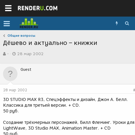
Общие вопросы
Дёшево и актуально – книжки
А
Д
-
28 мар 2002
в
а
т
т
о
а
Guest
р
с
т
о
е
з
м
д
28 мар 2002
ы
а
н
3D STUDIO MAX R3, Спецэффекты и дизайн, Джон А. Белл.
и
Классика для третьей версии. + CD.
я
50 руб.
Создание трёхмерных персонажей, Билл Флеминг. Уроки для
LightWave, 3D Studio MAX, Animation Master. + CD
50 руб.