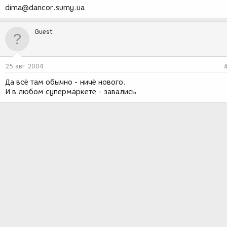
dima@dancor.sumy.ua
Guest
25 авг 2004
Да всё там обычно - ничё нового.
И в любом супермаркете - завались