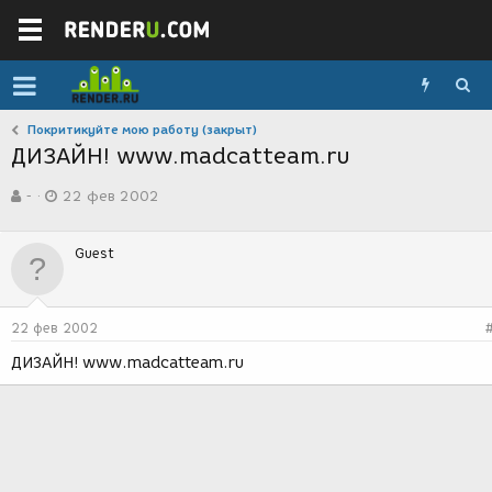
Покритикуйте мою работу (закрыт)
ДИЗАЙН! www.madcatteam.ru
А
Д
-
22 фев 2002
в
а
т
т
о
а
Guest
р
с
т
о
е
з
м
д
22 фев 2002
ы
а
н
ДИЗАЙН! www.madcatteam.ru
и
я