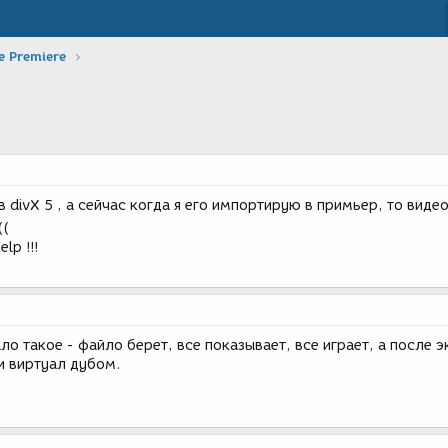
 Premiere
 divX 5 , a сейчас когда я его импортирую в примьер, то видео
((
lp !!!
ло такое - файло берет, все показывает, все играет, а после э
и виртуал дубом.