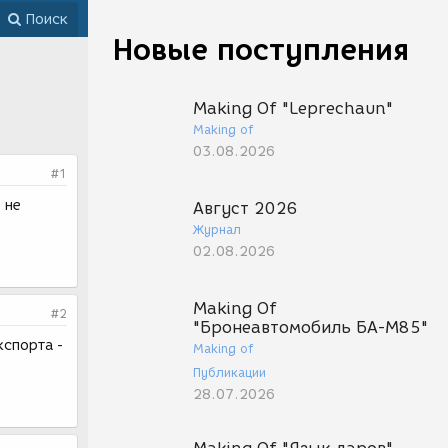
Поиск
Новые поступления
Making Of "Leprechaun"
Making of
03.08.2026
#1
 не
Август 2026
Журнал
02.08.2026
Making Of
#2
"Бронеавтомобиль БА-М85"
кспорта -
Making of
Публикации
28.07.2026