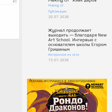
Making Of "Язык даров"
#3
Making of
Публикации
20.07.2026
Журнал продолжает
выходить — благодаря New
Art School. Интервью с
основателем школы Егором
Гришиным
Интересное из сети
15.07.2026