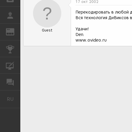
17 окт 2002
Перекодировать в любой д
РАБОТА
Вся технология ДиВиксов 
Удачи!
Guest
REN
ЖУРНАЛ
Den
www.ovideo.ru
КОНКУРСЫ
КУРСЫ
ФОРУМ
RU
Русский