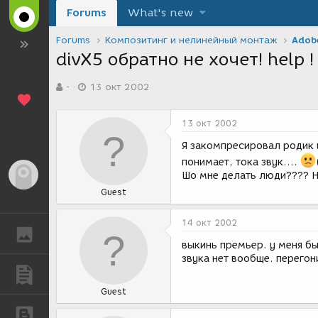
Forums
What's new
Forums
Композитинг и нелинейный монтаж
Adobe
divX5 обратно не хочет! help !
А
Д
-
13 окт 2002
в
а
т
т
о
а
13 окт 2002
р
с
т
о
Я закомпресировал родик в
е
з
понимает, тока звук....
м
д
Гость
Шо мне делать люди???? He
ы
а
Guest
н
и
я
14 окт 2002
ГАЛЕРЕЯ
выкинь премьер. у меня бы
звука нет вообще. перегон
ПУБЛИКАЦИИ
Guest
БЛОГИ