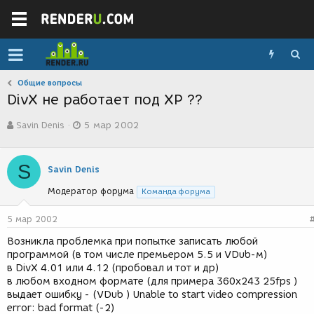
Общие вопросы
DivX не работает под XP ??
А
Д
Savin Denis
5 мар 2002
в
а
т
т
о
а
S
р
с
Savin Denis
т
о
Модератор форума
е
з
Команда форума
м
д
ы
а
5 мар 2002
н
Возникла проблемка при попытке записать любой
и
программой (в том числе премьером 5.5 и VDub-м)
я
в DivX 4.01 или 4.12 (пробовал и тот и др)
в любом входном формате (для примера 360x243 25fps )
выдает ошибку - (VDub ) Unable to start video compression
error: bad format (-2)