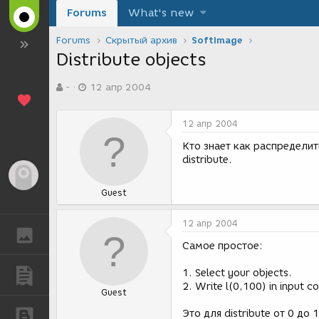
Forums
What's new
Forums
Скрытый архив
SoftImage
Distribute objects
А
Д
-
12 апр 2004
в
а
т
т
о
а
12 апр 2004
р
с
т
о
Кто знает как распределит
е
з
distribute.
м
д
Гость
ы
а
Guest
н
и
я
12 апр 2004
ГАЛЕРЕЯ
Самое простое:
1. Select your objects.
ПУБЛИКАЦИИ
2. Write l(0,100) in input c
Guest
Это для distribute от 0 до 
БЛОГИ