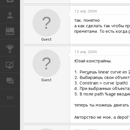
12 апр 2004
РАБОТА
так, понятно
а как сделать так чтобы 
REN
ЖУРНАЛ
преметами. То есть когда 
Guest
КОНКУРСЫ
13 апр 2004
Юзай констрайны.
КУРСЫ
1. Рисуешь linear curve из 
2. Выбираешь свои объект
Guest
ФОРУМ
3. Constrain > curve (path)
4. При выбранных объектах -
5. В поле path %age вводи
RU
Русский
теперь ты можешь двигать 
Авторство не мое, а depol