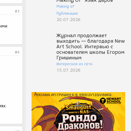
Making Of "Язык даров"
Making of
#3
Публикации
20.07.2026
ними
Журнал продолжает
выходить — благодаря New
Art School. Интервью с
основателем школы Егором
#4
Гришиным
Интересное из сети
15.07.2026
иях.