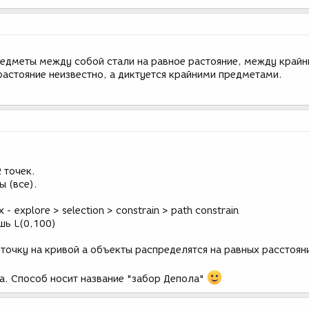
предметы между собой стали на равное растояние, между край
растояние неизвестно, а диктуется крайними предметами.
2 точек.
ы (все).
 explore > selection > constrain > path constrain
шь L(0,100)
точку на кривой а объекты распределятся на равных расстоян
'a. Способ носит название "забор Депола"