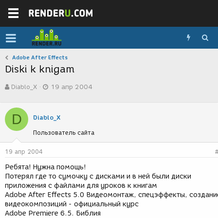
Adobe After Effects
Diski k knigam
А
Д
Diablo_X
19 апр 2004
в
а
т
т
о
а
D
р
с
Diablo_X
т
о
Пользователь сайта
е
з
м
д
ы
а
19 апр 2004
н
Ребята! Нужна помощь!
и
Потерял где то сумочку с дисками и в ней были диски
я
приложения с файлами для уроков к книгам
Adobe After Effects 5.0 Видеомонтаж, спецэффекты, создани
видеокомпозиций - официальный курс
Adobe Premiere 6.5. Библия