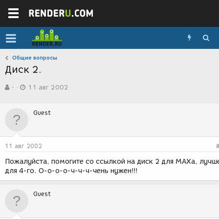
Общие вопросы
Диск 2.
А
Д
-
11 авг 2002
в
а
т
т
о
а
Guest
р
с
т
о
е
з
м
д
11 авг 2002
ы
а
н
Пожалуйста, помогите со ссылкой на диск 2 для МАХа, лучш
и
для 4-го. О-о-о-о-ч-ч-ч-чень нужен!!!
я
Guest