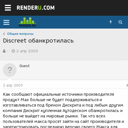
Общие вопросы
Discreet обанкротилась
А
Д
-
2 апр 2005
в
а
т
т
о
а
Guest
р
с
т
о
е
з
м
д
2 апр 2005
ы
а
н
Как сообщают официальные источники производителя
и
продукт Мах больше не будет поддерживаться и
я
изготавливаться под бреном Дискрита и под либым другим
компания Дискрит купленная Аутодеском обанкротилась и
больше не выйдет на мировые рынки. Так что всех
пользователей макса просят зайти на сайт производителя и
зарегистрировать последнюю версию своего Макса для