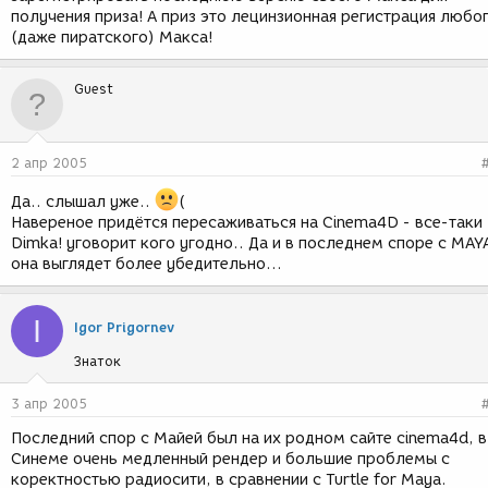
получения приза! А приз это лецинзионная регистрация любо
(даже пиратского) Макса!
Guest
2 апр 2005
Да.. слышал уже..
(
Навереное придётся пересаживаться на Cinema4D - все-таки
Dimka! уговорит кого угодно.. Да и в последнем споре с MAY
она выглядет более убедительно...
I
Igor Prigornev
Знаток
3 апр 2005
Последний спор с Майей был на их родном сайте cinema4d, в
Синеме очень медленный рендер и большие проблемы с
коректностью радиосити, в сравнении с Turtle for Maya.