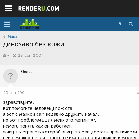
Maya
динозавр без кожи.
А
Д
-
23 сен 2004
в
а
т
т
о
а
Guest
р
с
т
о
е
з
м
д
23 сен 2004
ы
а
н
здравствуйте.
и
вот помогите человеку пож ста .
я
я вот с майкой сам недавно дружить начал.
но вот проблемма для меня это мепинг =\
немогу понять как он работает.
живу я в стране в которой книгу по мае достать практически
невозможно ( если только не иметь родственников в москве