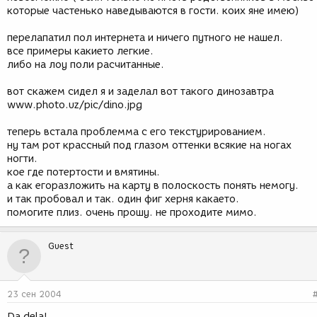
которые частенько наведываются в гости. коих яне имею)
перелапатил пол интернета и ничего путного не нашел.
все примеры какието легкие.
либо на лоу поли расчитанные.
вот скажем сидел я и заделал вот такого динозавтра
www.photo.uz/pic/dino.jpg
теперь встала проблемма с его текстурированием.
ну там рот крассный под глазом оттенки всякие на ногах
ногти.
кое где потертости и вмятины.
а как егоразложить на карту в полоскость понять немогу.
и так пробовал и так. один фиг херня какаето.
помогите плиз. очень прошу. не проходите мимо.
Guest
23 сен 2004
Da dela!