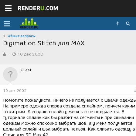
Общие вопросы
Digimation Stitch для MAX
А
Д
-
10 дек 2002
в
а
т
т
о
а
Guest
р
с
т
о
е
з
м
д
10 дек 2002
ы
а
н
Помогите пожалуйста. Ничего не получается с швами одежды
и
На примере одежда сперва создана сплайном, причем каким
я
то хитрым. Я создаю сплайн у меня так не получается. В
туториале сплайн как бы разбит на сегменты и при сшивании
одежды можно спокойно выбрать шов, а у меня получается
цельный сплайн и шва выбрать нельзя. Как сливать одежду в
Стиче для 3D Max 4?