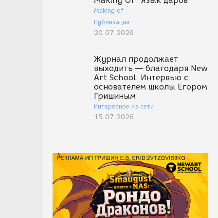
Making Of "Язык даров"
Making of
Публикации
20.07.2026
Журнал продолжает
выходить — благодаря New
Art School. Интервью с
основателем школы Егором
Гришиным
Интересное из сети
15.07.2026