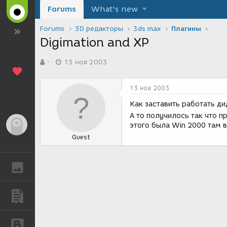
Forums
What's new
Forums
3D редакторы
3ds max
Плагины
Digimation and XP
А
Д
-
13 ноя 2003
в
а
т
т
о
а
13 ноя 2003
р
с
т
о
Как заставить работать д
е
з
А то получилось так что 
м
д
Гость
этого была Win 2000 там 
ы
а
Guest
н
и
я
ГАЛЕРЕЯ
ПУБЛИКАЦИИ
БЛОГИ