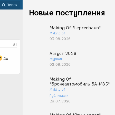
Поиск
Новые поступления
Making Of "Leprechaun"
Making of
03.08.2026
#1
Август 2026
До
Журнал
02.08.2026
Making Of
"Бронеавтомобиль БА-М85"
Making of
Публикации
28.07.2026