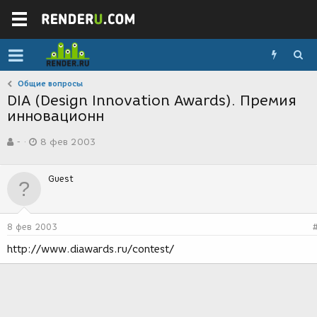
Общие вопросы
DIA (Design Innovation Awards). Премия
инновационн
А
Д
-
8 фев 2003
в
а
т
т
о
а
Guest
р
с
т
о
е
з
м
д
8 фев 2003
ы
а
н
http://www.diawards.ru/contest/
и
я