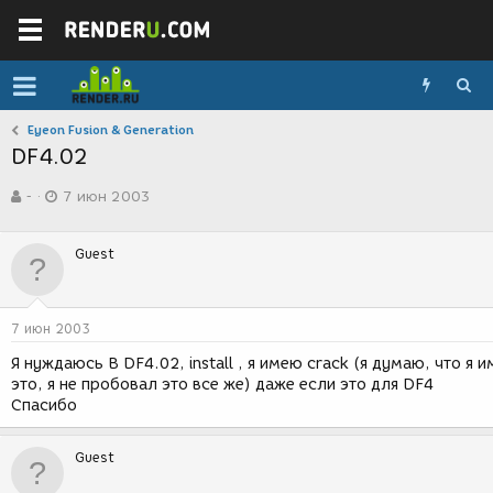
Eyeon Fusion & Generation
DF4.02
А
Д
-
7 июн 2003
в
а
т
т
о
а
Guest
р
с
т
о
е
з
м
д
7 июн 2003
ы
а
н
Я нуждаюсь В DF4.02, install , я имею crack (я думаю, что я 
и
это, я не пробовал это все же) даже если это для DF4
я
Спасибо
Guest