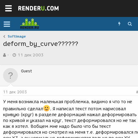
SoftImage
deform_by_curve??????
А
Д
-
11 дек 2003
в
а
т
т
о
а
Guest
р
с
т
о
е
з
м
д
11 дек 2003
ы
а
н
У меня возникла маленькая проблемка, видимо я что то не
и
правильно сделал
, Я написал текст потом нарисовал
я
кривую (круг) в разделе деформаций нажал деформировать
по кривой и указал на круг, текст деформировался но не так
как я хотел. Вобщем мне надо было что бы текст
деформировался но смотрел на меня т.е. деформировался п