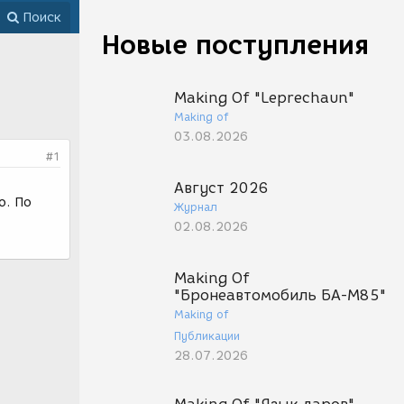
Поиск
Новые поступления
Making Of "Leprechaun"
Making of
03.08.2026
#1
Август 2026
о. По
Журнал
02.08.2026
Making Of
"Бронеавтомобиль БА-М85"
Making of
Публикации
28.07.2026