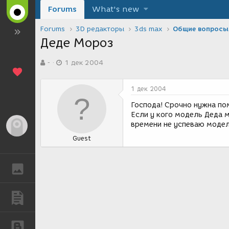
Forums
What's new
Forums
3D редакторы
3ds max
Общие вопросы
Деде Мороз
А
Д
-
1 дек 2004
в
а
т
т
о
а
1 дек 2004
р
с
т
о
Господа! Срочно нужна пом
е
з
Если у кого модель Деда м
м
д
времени не успеваю модел
Гость
ы
а
Guest
н
и
я
ГАЛЕРЕЯ
ПУБЛИКАЦИИ
БЛОГИ