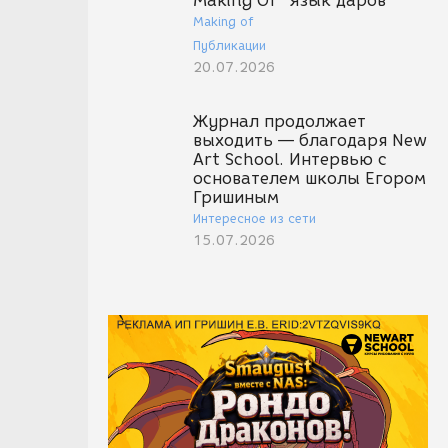
Making Of "Язык даров"
Making of
Публикации
20.07.2026
Журнал продолжает
выходить — благодаря New
Art School. Интервью с
основателем школы Егором
Гришиным
Интересное из сети
15.07.2026